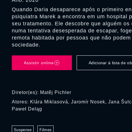
Ano: 2020
Quando Daria desaparece após o primeiro en
psiquiatra Marek a encontra em um hospital ps
seu tratamento. Ele descobre que alguém os 
numa tentativa desesperada de escapar, fog
remota habitada por pessoas que não podem 
sociedade.
Assistir online
Adicionar à lista de 
Diretor(es): Matěj Pichler
Atores: Klára Miklasová, Jaromír Nosek, Jana Šulc
Paweł Deląg
Suspense
Filmes