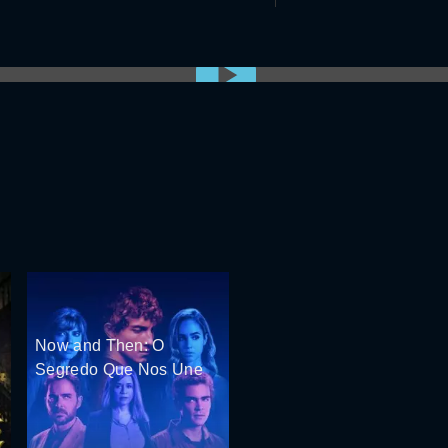
0:00:00 /
0:00
Now and Then: O
Segredo Que Nos Une