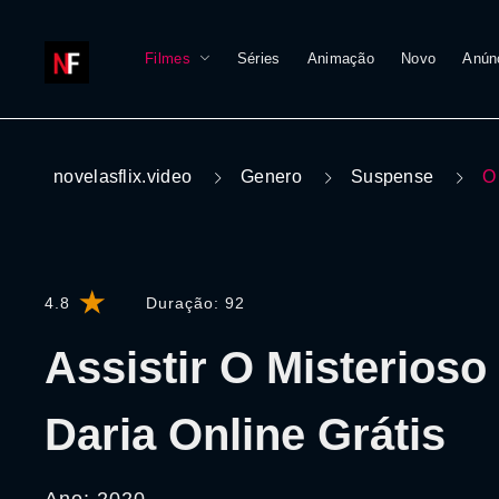
Filmes
Séries
Animação
Novo
Anún
novelasflix.video
Genero
Suspense
O
4.8
Duração:
92
Assistir O Misterioso
Daria Online Grátis