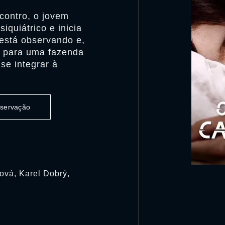
contro, o jovem
iquiátrico e inicia
está observando e,
e para uma fazenda
se integrar à
observação
ová, Karel Dobrý,