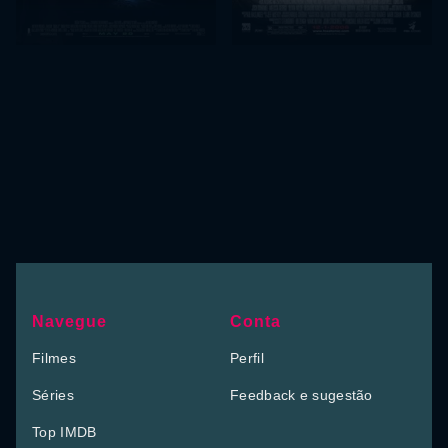
Navegue
Conta
Filmes
Perfil
Séries
Feedback e sugestão
Top IMDB