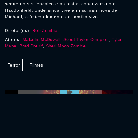
segue no seu encalço e as pistas conduzem-no a
Haddonfield, onde ainda vive a irmã mais nova de
Michael, o único elemento da família vivo...
Diretor(es):
Rob Zombie
Atores:
Malcolm McDowell
,
Scout Taylor-Compton
,
Tyler
Mane
,
Brad Dourif
,
Sheri Moon Zombie
Terror
Filmes
0:00:00 /
0:00:00