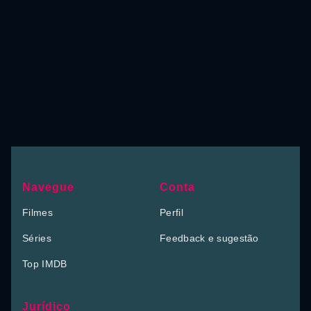
Navegue
Conta
Filmes
Perfil
Séries
Feedback e sugestão
Top IMDB
Jurídico