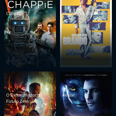
Chappie
Waltzing with Brando
O Exterminador do
Avatar
Futuro Zero