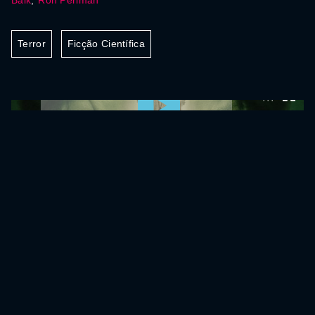
Balk
,
Ron Perlman
Terror
Ficção Científica
0:00:00 /
0:00:00