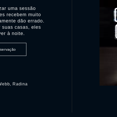
izar uma sessão
les recebem muito
amente dão errado.
 suas casas, eles
r à noite.
observação
Webb, Radina