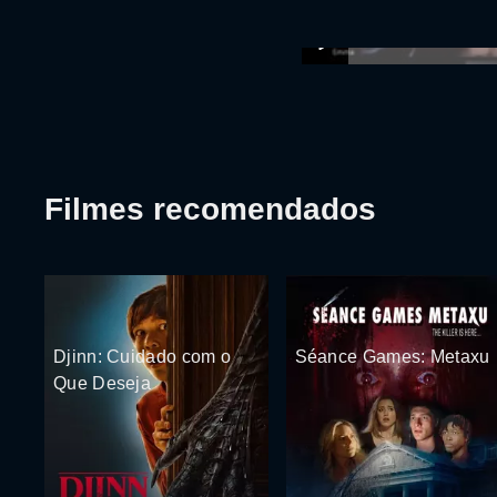
Filmes recomendados
Djinn: Cuidado com o
Séance Games: Metaxu
Que Deseja