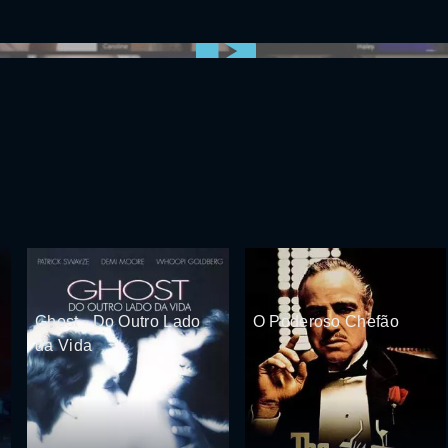
0:00:00 /
0:00
Ghost - Do Outro Lado
O Poderoso Chefão
da Vida