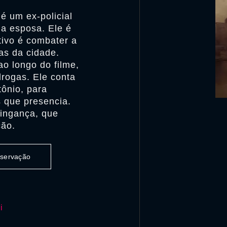
é um ex-policial
ua esposa. Ele é
tivo é combater a
uas da cidade.
ao longo do filme,
 drogas. Ele conta
tônio, para
s que presencia.
vingança, que
ção.
observação
i