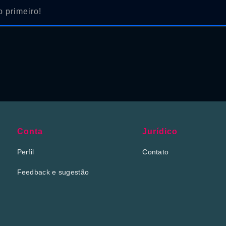
 primeiro!
Conta
Jurídico
Perfil
Contato
Feedback e sugestão