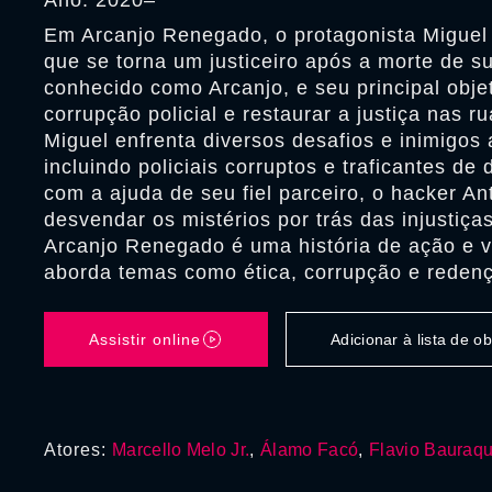
Ano: 2020–
Em Arcanjo Renegado, o protagonista Miguel 
que se torna um justiceiro após a morte de s
conhecido como Arcanjo, e seu principal obje
corrupção policial e restaurar a justiça nas r
Miguel enfrenta diversos desafios e inimigos 
incluindo policiais corruptos e traficantes de
com a ajuda de seu fiel parceiro, o hacker An
desvendar os mistérios por trás das injustiça
Arcanjo Renegado é uma história de ação e 
aborda temas como ética, corrupção e reden
Assistir online
Adicionar à lista de 
Atores:
Marcello Melo Jr.
,
Álamo Facó
,
Flavio Bauraqu