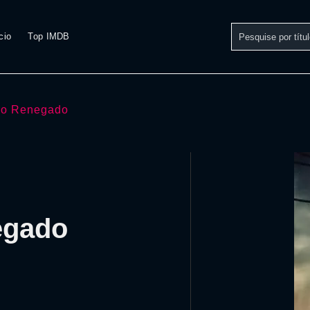
cio
Top IMDB
jo Renegado
egado