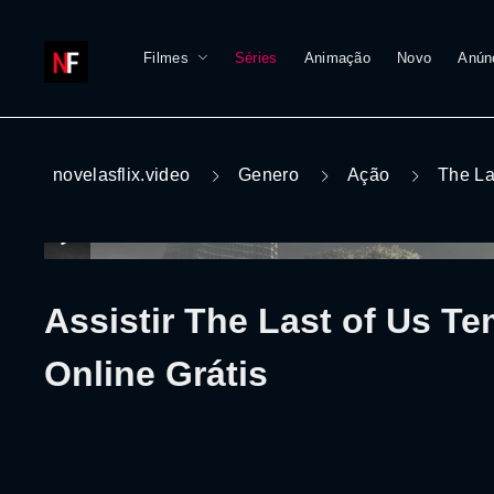
Filmes
Séries
Animação
Novo
Anún
novelasflix.video
Genero
Ação
The La
Assistir The Last of Us T
Online Grátis