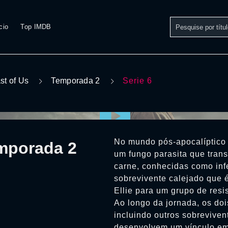
cio
Top IMDB
st of Us
Temporada 2
Serie 6
No mundo pós-apocalíptico 
emporada 2
um fungo parasita que tran
carne, conhecidas como inf
sobrevivente calejado que
Ellie para um grupo de resi
Ao longo da jornada, os do
incluindo outros sobrevivent
desenvolvem um vínculo emo