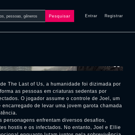
Pesquisar
Entrar
Registrar
0:00:00 /
0:00:00
de The Last of Us, a humanidade foi dizimada por
sforma as pessoas em criaturas sedentas por
ectados. O jogador assume o controle de Joel, um
 é encarregado de levar uma jovem garota chamada
stência.
is personagens enfrentam diversos desafios,
es hostis e os infectados. No entanto, Joel e Ellie
cional enquanto lutam juntos pela sobrevivência,