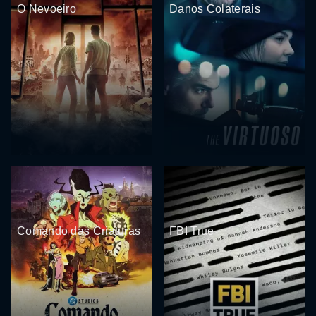
O Nevoeiro
Danos Colaterais
Comando das Criaturas
FBI True