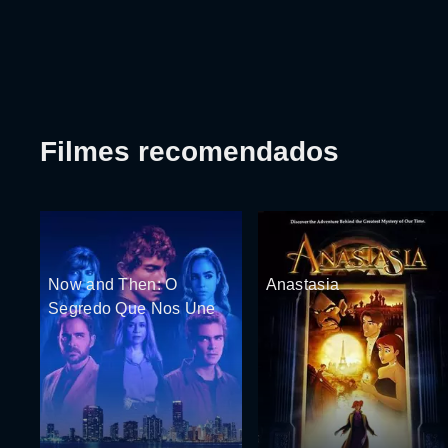
Filmes recomendados
Now and Then: O
Anastasia
Segredo Que Nos Une