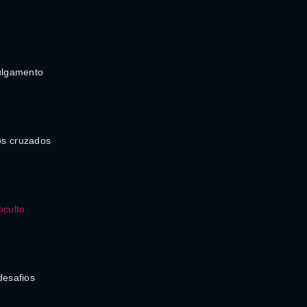
ulgamento
s cruzados
oculto
desafios