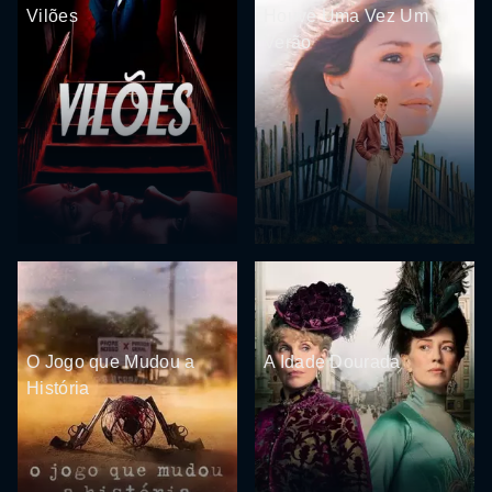
Vilões
Houve Uma Vez Um
Verão
O Jogo que Mudou a
A Idade Dourada
História