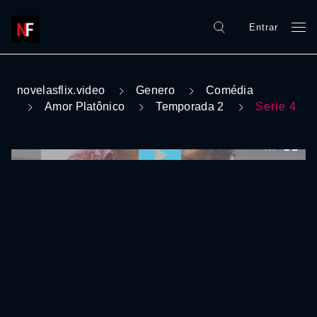
Entrar
novelasflix.video
Genero
Comédia
Amor Platônico
Temporada 2
Serie 4
0:00:00 /
0:00:00