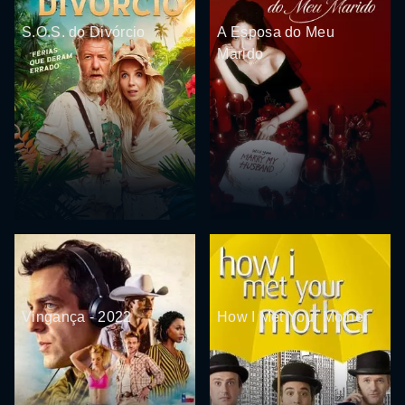
S.O.S. do Divórcio
A Esposa do Meu
Marido
Vingança - 2022
How I Met Your Mother