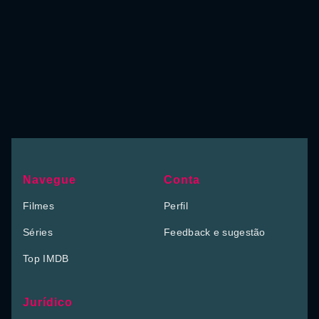
Navegue
Conta
Filmes
Perfil
Séries
Feedback e sugestão
Top IMDB
Jurídico