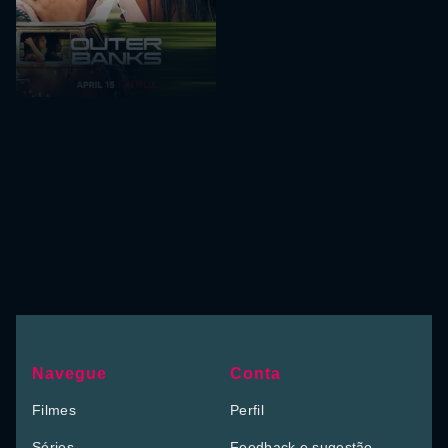
Navegue
Conta
Filmes
Perfil
Séries
Feedback e sugestão