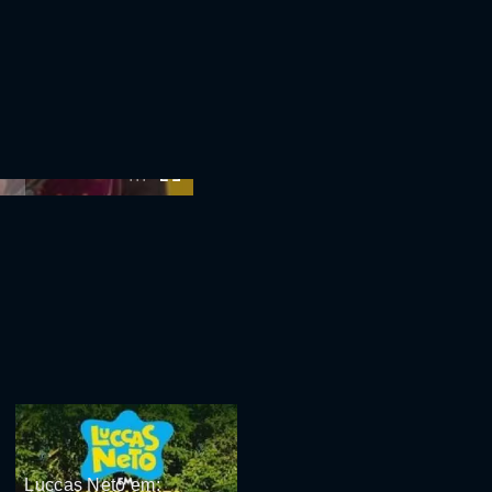
:00
Luccas Neto em: