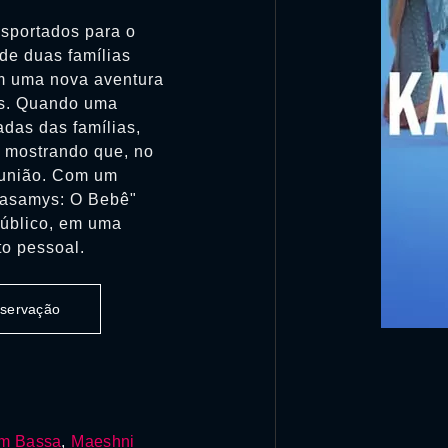
sportados para o
nde duas famílias
m uma nova aventura
as. Quando uma
adas das famílias,
, mostrando que, no
a união. Com um
dasamys: O Bebê"
público, em uma
to pessoal.
observação
m Bassa
,
Maeshni