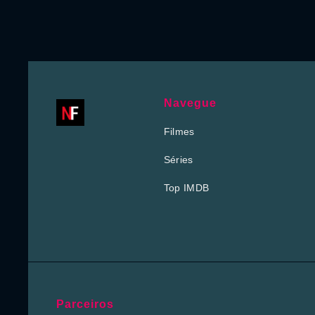
Navegue
Filmes
Séries
Top IMDB
Parceiros