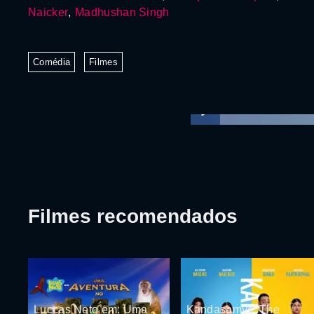
Naicker
,
Madhushan Singh
Comédia
Filmes
Filmes recomendados
Luccas Neto em: Uma
Kandasamys: The