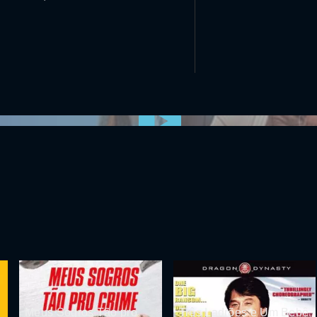
0:00:00 /
0:00
Meus Sogros Tão pro
Três Ladrões e Um Bebê