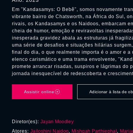
Ano: 2023
Em "Kandasamys: O Bebê", somos novamente tran
vibrante bairro de Chatsworth, na África do Sul, o
rivais, os Kandasamys e os Naidoos, embarcam e
cheia de humor, emoção e reviravoltas inesperad
inesperada gravidez abala as estruturas já fragiliz
uma série de desafios e situações hilárias surgem
final do dia, o que realmente importa é o amor e 
elenco carismático e uma trama envolvente, "Kan
promete arrancar risadas, suspiros e lágrimas do 
jornada inesquecível de redescoberta e crescimen
Assistir online
Adicionar à lista de 
Diretor(es):
Jayan Moodley
Atores:
Jailoshini Naidoo
,
Mishqah Parthiephal
,
Maria