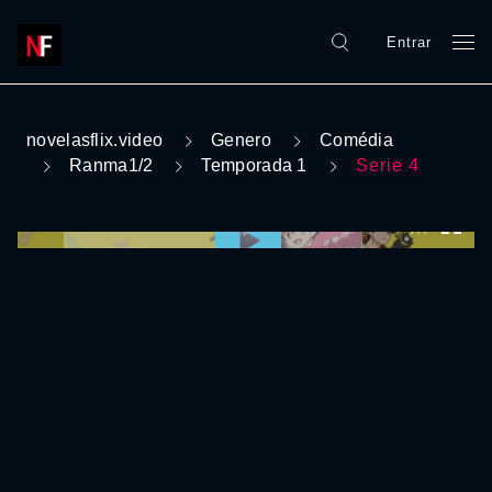
Entrar
novelasflix.video
Genero
Comédia
Ranma1/2
Temporada 1
Serie 4
0:00:00 /
0:00:00