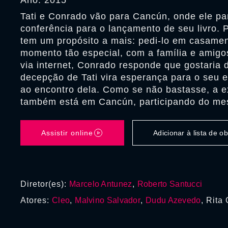
Ano: 2015
Tati e Conrado vão para Cancún, onde ele pa
conferência para o lançamento de seu livro. 
tem um propósito a mais: pedi-lo em casamen
momento tão especial, com a família e ami
via internet, Conrado responde que gostaria 
decepção de Tati vira esperança para o seu e
ao encontro dela. Como se não bastasse, a 
também está em Cancún, participando do me
Assistir online
Adicionar à lista de 
Diretor(es):
Marcelo Antunez
,
Roberto Santucci
Atores:
Cleo
,
Malvino Salvador
,
Dudu Azevedo
, Rita