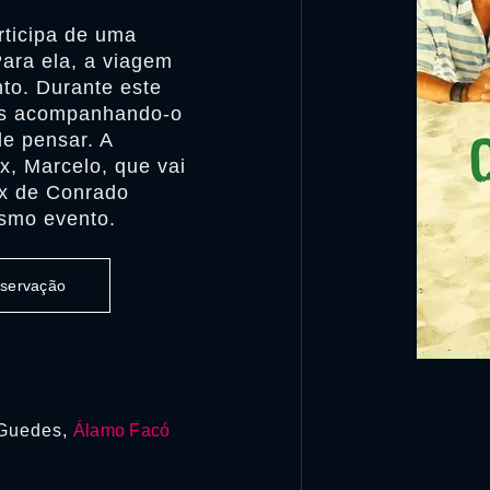
rticipa de uma
Para ela, a viagem
to. Durante este
gos acompanhando-o
de pensar. A
x, Marcelo, que vai
ex de Conrado
smo evento.
observação
 Guedes,
Álamo Facó