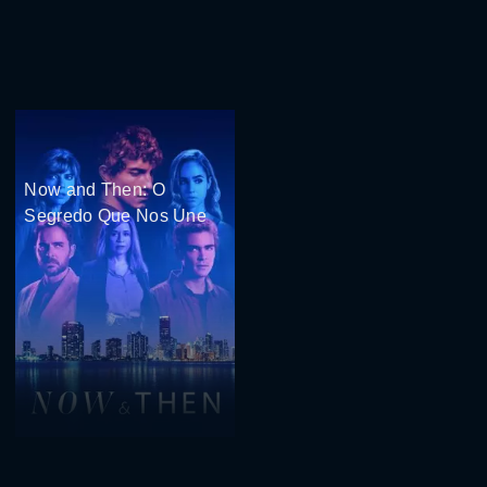
Now and Then: O
Segredo Que Nos Une