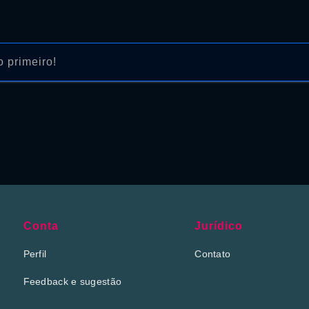
 primeiro!
Conta
Jurídico
Perfil
Contato
Feedback e sugestão