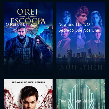
O Rei da Escócia
Now and Then: O
Segredo Que Nos Une
Dexter
Fate: A Saga Winx