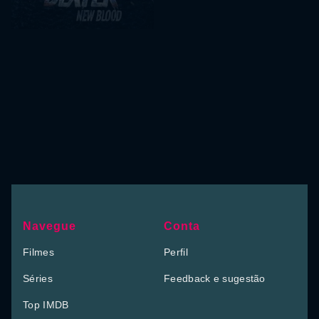
Navegue
Conta
Filmes
Perfil
Séries
Feedback e sugestão
Top IMDB