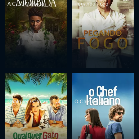
A Casa Mórbida
Pegando Fogo
Qualquer Gato Vira-Lata
O Chef Italiano
2