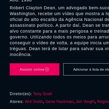
Ano: 1998
Robert Clayton Dean, um advogado bem-suc
Washington, recebe um vídeo que mostra a l
oficial do alto escalão da Agência Nacional 
assassinato político. A partir daí, Dean se t
alvo constante para a mais perigosa e treina
governo. Utilizando todos os meios para arrui
conseguir o vídeo de volta, a equipe inicia 
tréguas. Dean terá de lutar para salvar sua v
inocência.
Assistir online
Adicionar à lista de 
Diretor(es):
Tony Scott
Atores:
Will Smith
,
Gene Hackman
,
Jon Voight
,
Regin