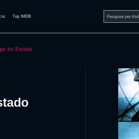
cio
Top IMDB
igo do Estado
stado