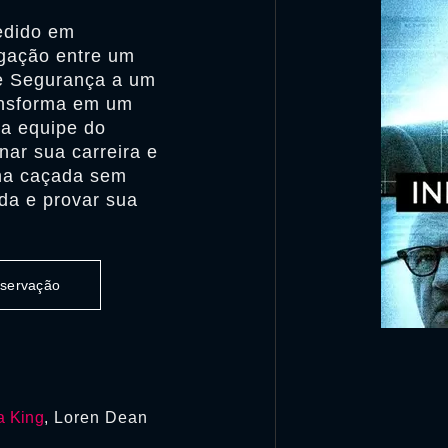
edido em
igação entre um
de Segurança a um
ransforma em um
da equipe do
nar sua carreira e
uma caçada sem
ida e provar sua
observação
a King
, Loren Dean