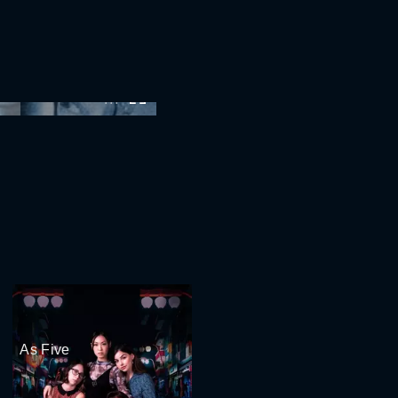
:00
As Five