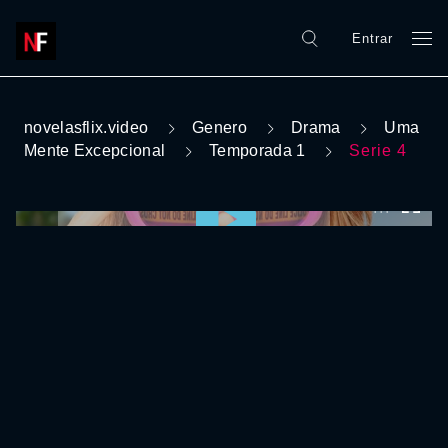
Entrar
novelasflix.video
Genero
Drama
Uma
Mente Excepcional
Temporada 1
Serie 4
0:00:00 /
0:00:00