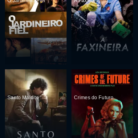
O Jardineiro Fiel
A Faxineira
Santo Maldito
Crimes do Futuro