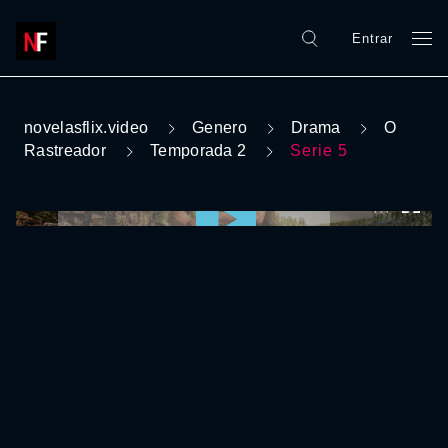
Entrar
novelasflix.video
Genero
Drama
O
Rastreador
Temporada 2
Serie 5
0:00:00 /
0:00:00