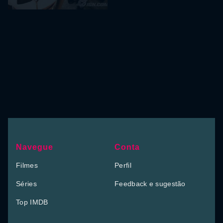
Navegue
Conta
Filmes
Perfil
Séries
Feedback e sugestão
Top IMDB