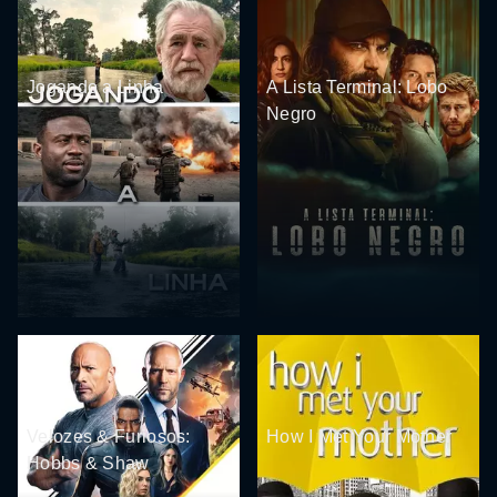
Jogando a Linha
A Lista Terminal: Lobo
Negro
Velozes & Furiosos:
How I Met Your Mother
Hobbs & Shaw