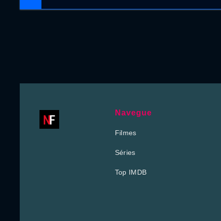
Navegue
Filmes
Séries
Top IMDB