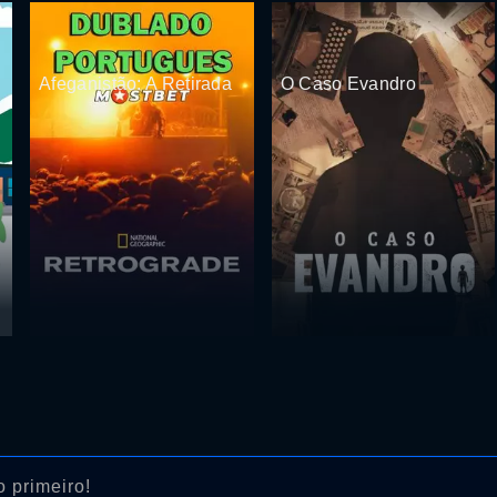
Afeganistão: A Retirada
O Caso Evandro
 primeiro!