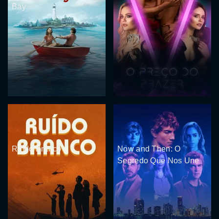
Bay
Ruído Branco
Now and Then: O
Segredo Que Nos Une