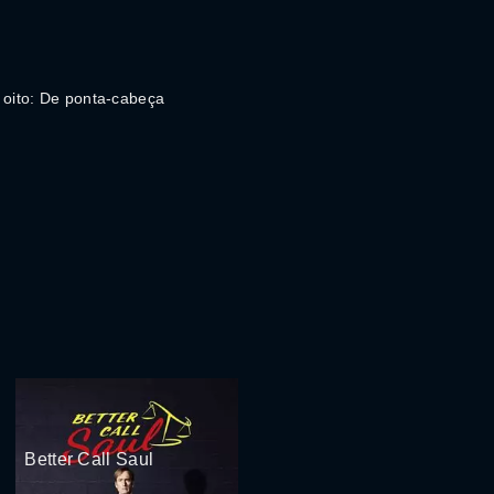
 oito: De ponta-cabeça
Better Call Saul