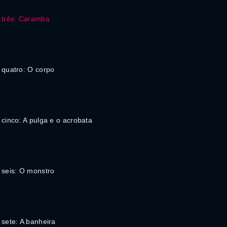
 três: Caramba
 quatro: O corpo
 cinco: A pulga e o acrobata
 seis: O monstro
 sete: A banheira