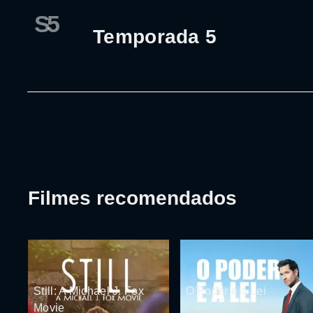
S5
Temporada 5
Filmes recomendados
Still: A Michael J. Fox
O Poder e a Lei
Movie