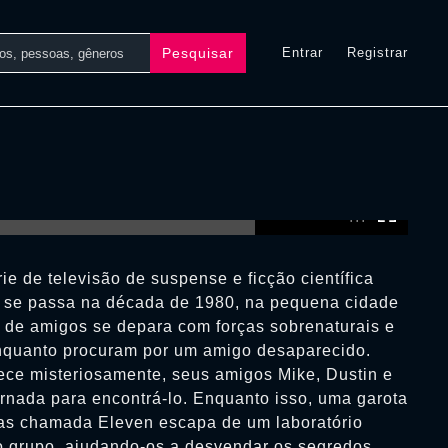
Pesquisar
Entrar
Registrar
0:00:00 /
0:00:00
ie de televisão de suspense e ficção científica
a se passa na década de 1980, na pequena cidade
de amigos se depara com forças sobrenaturais e
nquanto procuram por um amigo desaparecido.
ce misteriosamente, seus amigos Mike, Dustin e
nada para encontrá-lo. Enquanto isso, uma garota
cas chamada Eleven escapa de um laboratório
o grupo, ajudando-os a desvendar os segredos