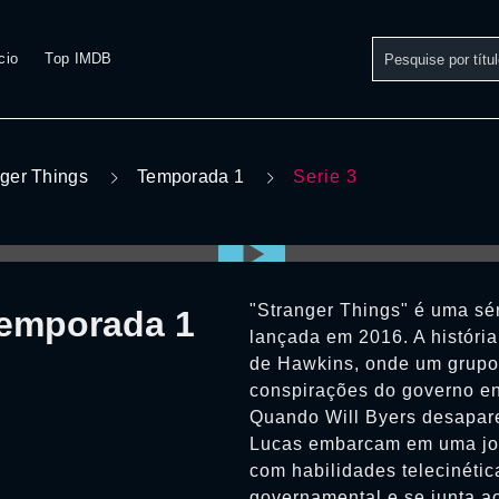
cio
Top IMDB
ger Things
Temporada 1
Serie 3
"Stranger Things" é uma sér
Temporada 1
lançada em 2016. A históri
de Hawkins, onde um grupo 
conspirações do governo e
Quando Will Byers desapare
Lucas embarcam em uma jor
com habilidades telecinéti
governamental e se junta a