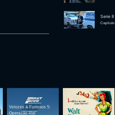
Serie 8
Capítulo
Velozes & Furiosos 5:
As Aventuras de Peter
Operação Rio
Pan