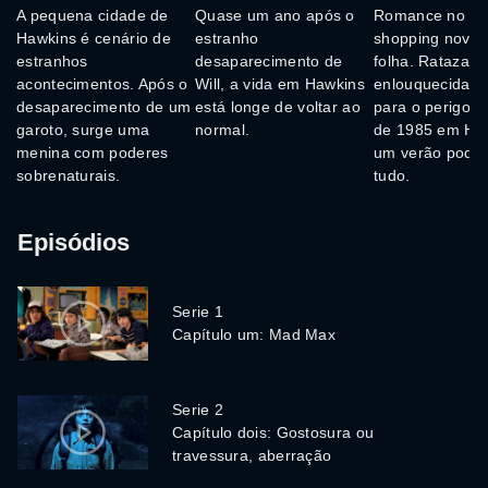
A pequena cidade de
Quase um ano após o
Romance no ar
Hawkins é cenário de
estranho
shopping novin
estranhos
desaparecimento de
folha. Ratazana
acontecimentos. Após o
Will, a vida em Hawkins
enlouquecidas 
desaparecimento de um
está longe de voltar ao
para o perigo. 
garoto, surge uma
normal.
de 1985 em Haw
menina com poderes
um verão pode
sobrenaturais.
tudo.
Episódios
Serie 1
Capítulo um: Mad Max
Serie 2
Capítulo dois: Gostosura ou
travessura, aberração