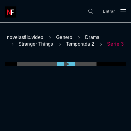
Entrar
novelasflix.video
Genero
Drama
Stranger Things
Temporada 2
Serie 3
0:00:00 /
0:00:00