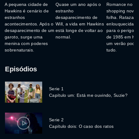
A pequena cidade de
Quase um ano após o
Romance no ar
Hawkins é cenário de
estranho
shopping novin
estranhos
desaparecimento de
folha. Ratazana
acontecimentos. Após o
Will, a vida em Hawkins
enlouquecidas 
desaparecimento de um
está longe de voltar ao
para o perigo. 
garoto, surge uma
normal.
de 1985 em Haw
menina com poderes
um verão pode
sobrenaturais.
tudo.
Episódios
Serie 1
Capítulo um: Está me ouvindo, Suzie?
Serie 2
Capítulo dois: O caso dos ratos