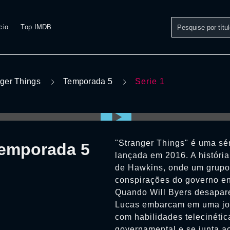
cio
Top IMDB
ger Things
Temporada 5
Serie 1
"Stranger Things" é uma sér
Temporada 5
lançada em 2016. A históri
de Hawkins, onde um grupo 
conspirações do governo e
Quando Will Byers desapare
Lucas embarcam em uma jor
com habilidades telecinéti
governamental e se junta a