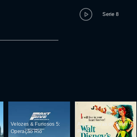
Serie 8
Velozes & Furiosos 5:
As Aventuras de Peter
Operação Rio
Pan