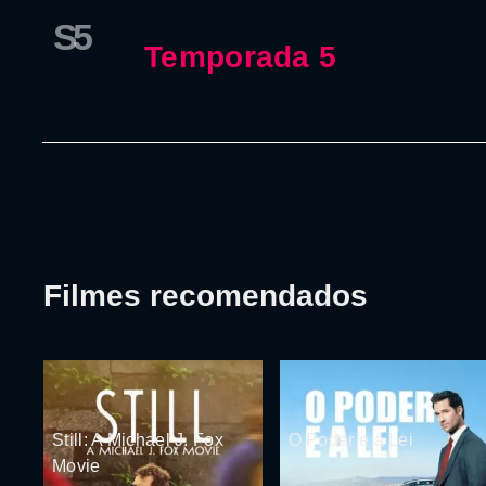
S5
Temporada 5
Filmes recomendados
Still: A Michael J. Fox
O Poder e a Lei
Movie