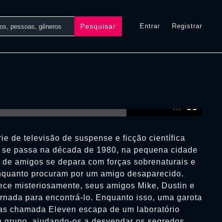
Pesquisar
Entrar
Registrar
0:00:00 /
0:00:00
ie de televisão de suspense e ficção científica
a se passa na década de 1980, na pequena cidade
de amigos se depara com forças sobrenaturais e
nquanto procuram por um amigo desaparecido.
ce misteriosamente, seus amigos Mike, Dustin e
nada para encontrá-lo. Enquanto isso, uma garota
cas chamada Eleven escapa de um laboratório
o grupo, ajudando-os a desvendar os segredos