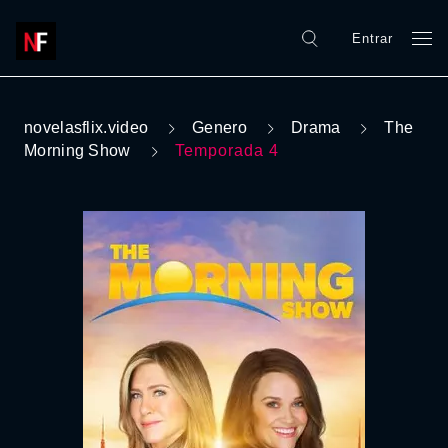
Entrar
novelasflix.video
Genero
Drama
The
Morning Show
Temporada 4