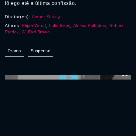
fôlego até a última confissão.
Diretor(es):
Amber Sealey
Atores:
Elijah Wood
,
Luke Kirby
,
Aleksa Palladino
,
Robert
Patrick
,
W. Earl Brown
Drama
Suspense
0:00:00 /
0:00:00