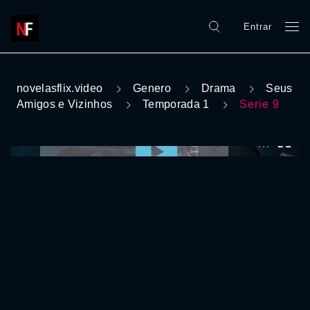
Entrar
novelasflix.video
Genero
Drama
Seus
Amigos e Vizinhos
Temporada 1
Serie 9
0:00:00 /
0:00:00