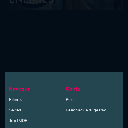
Navegue
Conta
Filmes
Perfil
Séries
Feedback e sugestão
Top IMDB