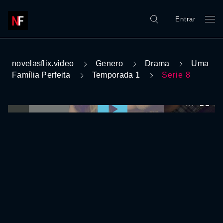
Entrar
novelasflix.video
Genero
Drama
Uma
Família Perfeita
Temporada 1
Serie 8
0:00:00 /
0:00:00