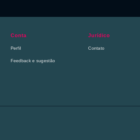
Conta
Jurídico
Perfil
Contato
Feedback e sugestão