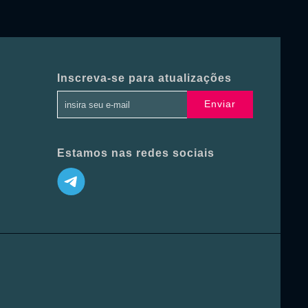
Inscreva-se para atualizações
Enviar
Estamos nas redes sociais