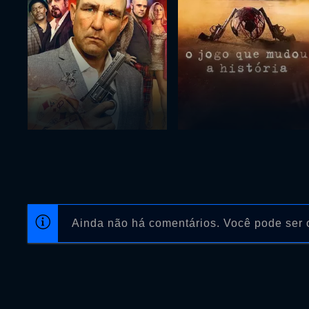
Ainda não há comentários. Você pode ser o