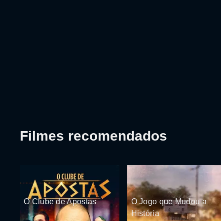
Filmes recomendados
O Clube de Apostas
O Jogo que Mudou a
História