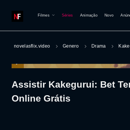
Filmes
Séries
Animação
Novo
Anún
novelasflix.video
Genero
Drama
Kakeg
Assistir Kakegurui: Bet T
Online Grátis