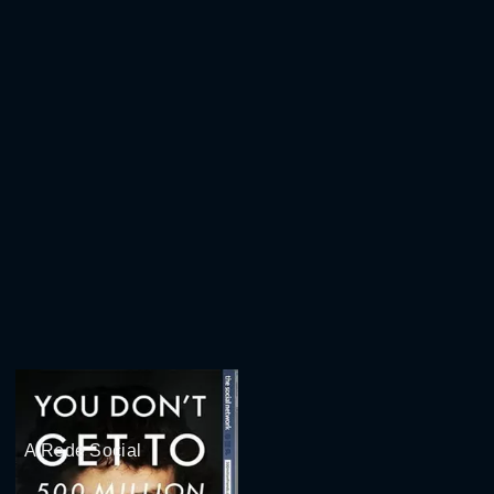
A Rede Social