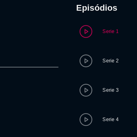
Episódios
Serie 1
Serie 2
Serie 3
Serie 4