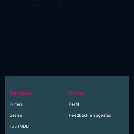
Navegue
Conta
Filmes
Perfil
Séries
Feedback e sugestão
Top IMDB