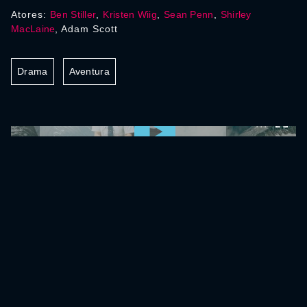
Atores:
Ben Stiller
,
Kristen Wiig
,
Sean Penn
,
Shirley
MacLaine
, Adam Scott
Drama
Aventura
0:00:00 /
0:00:00