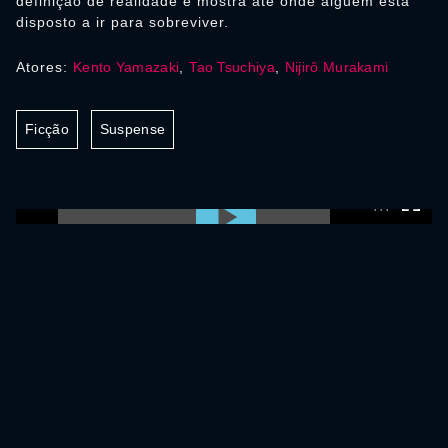
definição de realidade e mostra até onde alguém está
disposto a ir para sobreviver.
Atores:
Kento Yamazaki
,
Tao Tsuchiya
,
Nijirô Murakami
Ficção
Suspense
0:00:00 /
0:00:00