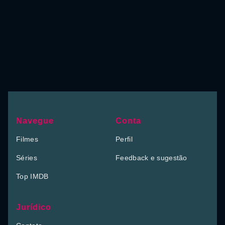
Navegue
Conta
Filmes
Perfil
Séries
Feedback e sugestão
Top IMDB
Jurídico