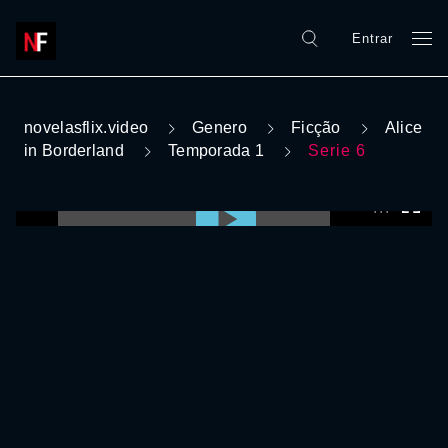
Entrar
novelasflix.video
Genero
Ficção
Alice
in Borderland
Temporada 1
Serie 6
0:00:00 /
0:00:00