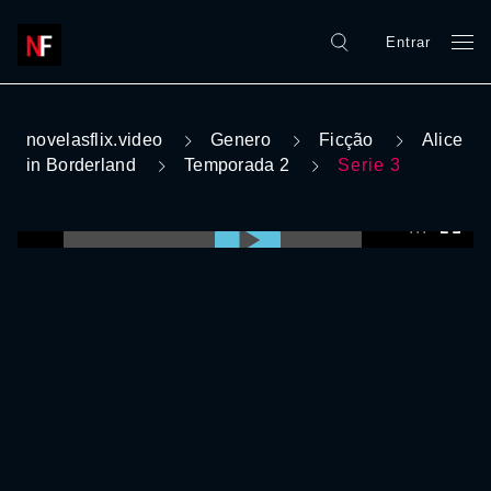
Entrar
novelasflix.video
Genero
Ficção
Alice
in Borderland
Temporada 2
Serie 3
0:00:00 /
0:00:00