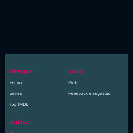
Navegue
Conta
Filmes
Perfil
Séries
Feedback e sugestão
Top IMDB
Jurídico