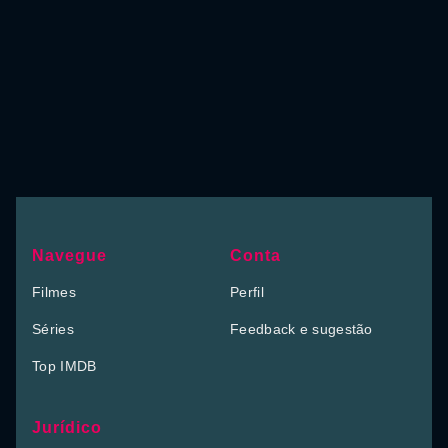
Navegue
Conta
Filmes
Perfil
Séries
Feedback e sugestão
Top IMDB
Jurídico