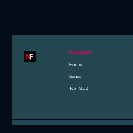
Navegue
Filmes
Séries
Top IMDB