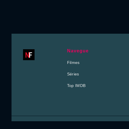
Navegue
Filmes
Séries
Top IMDB