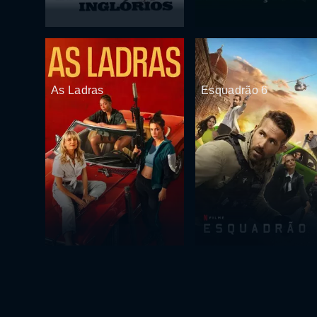
As Ladras
Esquadrão 6