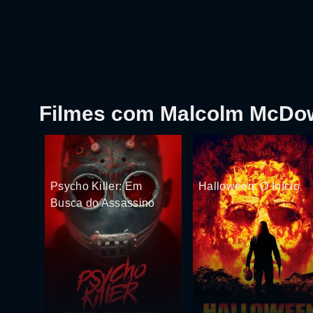
Filmes com Malcolm McDow
Psycho Killer: Em
Halloween: O Início
Busca do Assassino