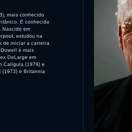
3), mais conhecido
itânico. É conhecido
s. Nascido em
erpool, estudou na
de iniciar a carreira
McDowell é mais
Alex DeLarge em
m Calígula (1979) e
! (1973) e Britannia