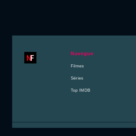
Navegue
Filmes
Séries
Top IMDB