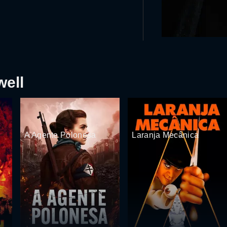
ell
A Agente Polonesa
Laranja Mecânica