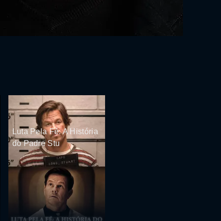
Luta Pela Fé: A História
do Padre Stu