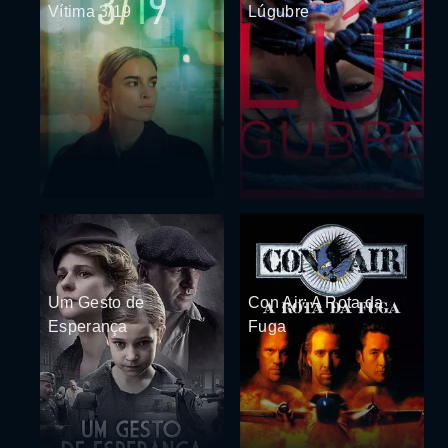
Vítima 3/19
Lúgubre
Um Gesto de
Con Air: A Rota da
Esperança
Fuga