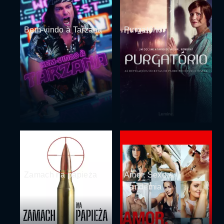
Bem-vindo à Tarzana
Purgatório
Zamach na papieża
Amor, Sexo &
Pandemia