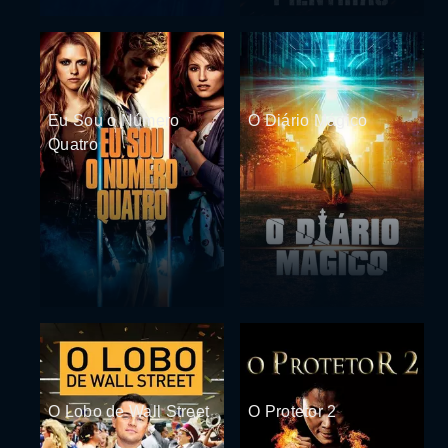
Eu Sou o Número
O Diário Mágico
Quatro
O Lobo de Wall Street
O Protetor 2