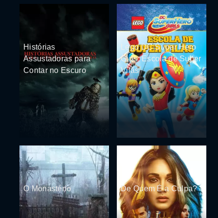
Histórias
Lego DC Super Hero
Assustadoras para
Girls: Escola de Super
Contar no Escuro
Vilãs
O Monastério
De Quem É a Culpa?