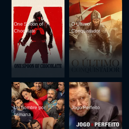
One Spoon of
O Último
Chocolate
Conquistador
Un hombre por
Jogo Perfeito
semana