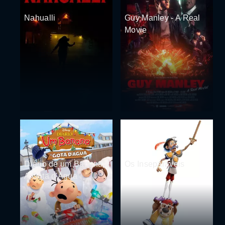
Nahualli
Guy Manley - A Real
Movie
Diário de um Banana:
Os Inseparáveis
A Gota d'Água