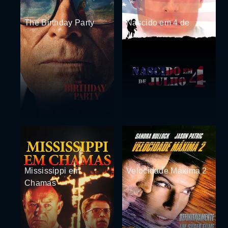
The Birthday Party
Nascido em 4 de
Julho
Mississippi em
Velocidade Máxima 2
Chamas