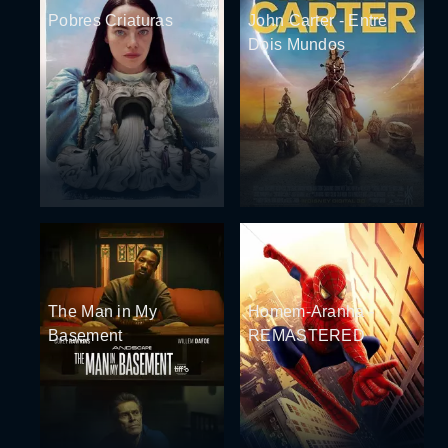
Pobres Criaturas
John Carter - Entre
Dois Mundos
The Man in My
Homem-Aranha -
Basement
REMASTERED