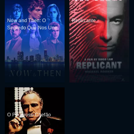
Now and Then: O
Replicante
Segredo Que Nos Une
O Poderoso Chefão