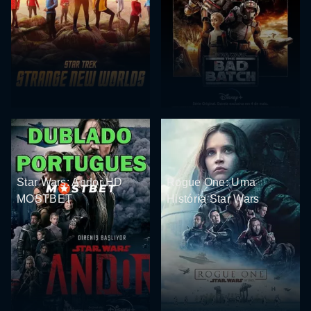
Star Wars: Andor HD
Rogue One: Uma
MOSTBET
História Star Wars