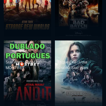
Star Wars: Andor HD
Rogue One: Uma
MOSTBET
História Star Wars