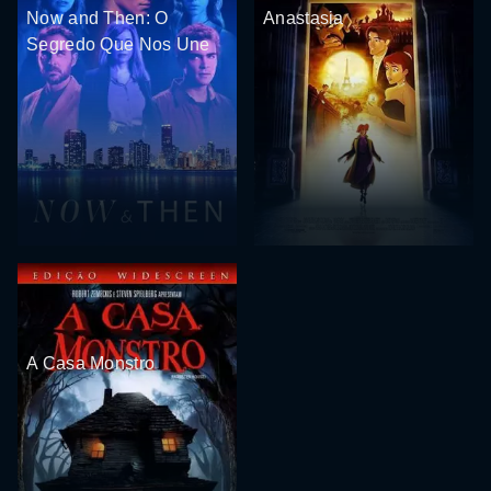
Now and Then: O
Anastasia
Segredo Que Nos Une
A Casa Monstro