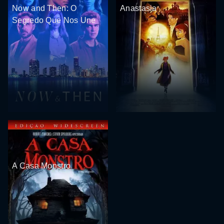
Now and Then: O
Anastasia
Segredo Que Nos Une
A Casa Monstro