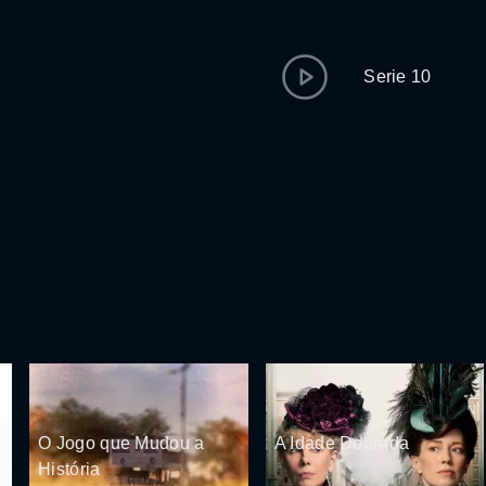
Serie 10
O Jogo que Mudou a
A Idade Dourada
História