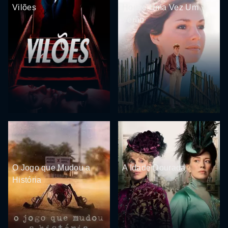
Vilões
Houve Uma Vez Um
Verão
O Jogo que Mudou a
A Idade Dourada
História