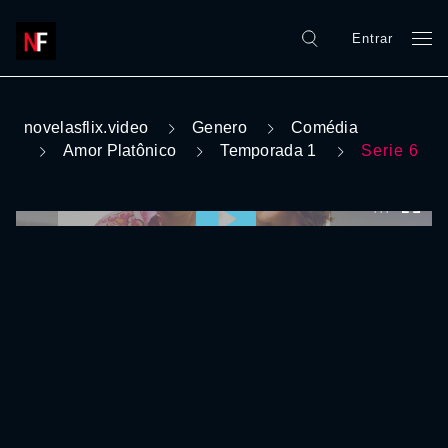
Entrar
novelasflix.video
Genero
Comédia
Amor Platônico
Temporada 1
Serie 6
0:00:00 /
0:00:00