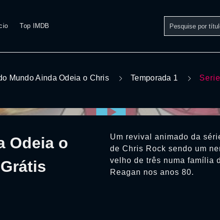
cio
Top IMDB
do Mundo Ainda Odeia o Chris
Temporada 1
Seri
Um revival animado da séri
a Odeia o
de Chris Rock sendo um ner
velho de três numa família
Grátis
Reagan nos anos 80.