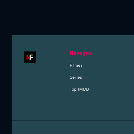
Navegue
Filmes
Séries
Top IMDB